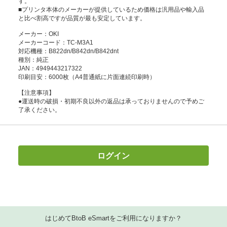
す。
■プリンタ本体のメーカーが提供しているため価格は汎用品や輸入品
と比べ割高ですが品質が最も安定しています。
メーカー：OKI
メーカーコード：TC-M3A1
対応機種：B822dn/B842dn/B842dnt
種別：純正
JAN：4949443217322
印刷目安：6000枚（A4普通紙に片面連続印刷時）
【注意事項】
●運送時の破損・初期不良以外の返品は承っておりませんので予めご
了承ください。
ログイン
はじめてBtoB eSmartをご利用になりますか？