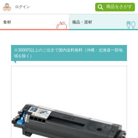
商品をさがす
ログイン
食材
備品・資材
※3000円以上のご注文で国内送料無料（沖縄・北海道一部地
域を除く）