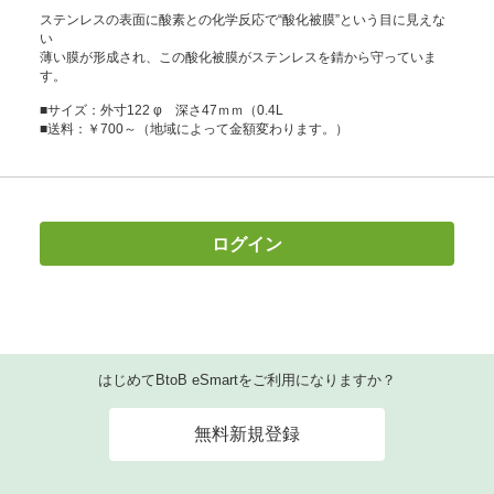
ステンレスの表面に酸素との化学反応で“酸化被膜”という目に見えな
い
薄い膜が形成され、この酸化被膜がステンレスを錆から守っていま
す。
■サイズ：外寸122 φ 深さ47ｍｍ（0.4L
■送料：￥700～（地域によって金額変わります。）
ログイン
はじめてBtoB eSmartをご利用になりますか？
無料新規登録