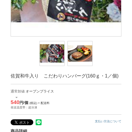
佐賀和牛入り こだわりハンバーグ(160ｇ・1／個)
通常卸値
オープンプライス
540
円/個
(税込) + 配送料
発送温度帯：超冷凍
支払い方法について
商品詳細