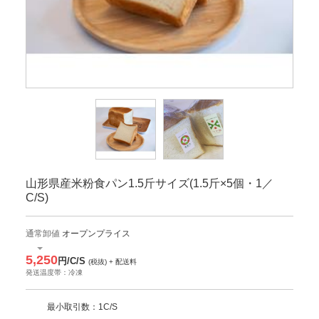
山形県産米粉食パン1.5斤サイズ(1.5斤×5個・1／
C/S)
通常卸値
オープンプライス
5,250
円/C/S
(税抜) + 配送料
発送温度帯：冷凍
最小取引数：1C/S