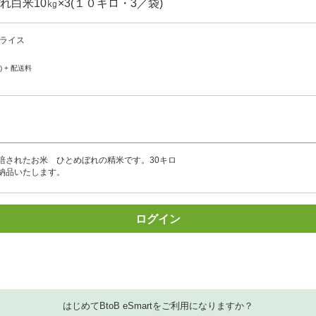
白米10㎏×3(１０キロ・3／袋)
ライス
) + 配送料
培されたお米 ひとめぼれの精米です。30キロ
納品いたします。
ログイン
はじめてBtoB eSmartをご利用になりますか？