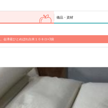
備品・資材
。会津産ひとめぼれ白米１０キロ×3袋