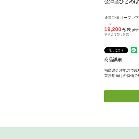
会津産ひとめぼれ
通常卸値
オープンプ
19,200
円/袋
(税抜
発送温度帯：常温
商品詳細
福島県会津地方で栽
業務用向けの特価で