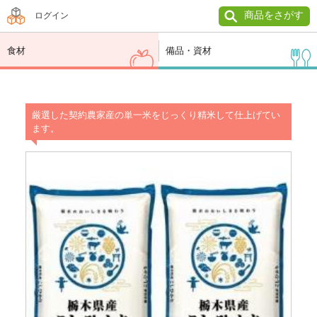
商品をさがす
ログイン
食材
備品・資材
厳選した契約農家産の単一米をじっくり精米して仕上げてい
ます。