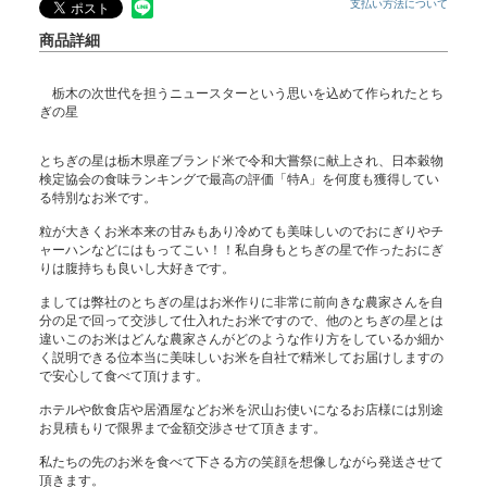
支払い方法について
商品詳細
栃木の次世代を担うニュースターという思いを込めて作られたとち
ぎの星
とちぎの星は栃木県産ブランド米で令和大嘗祭に献上され、日本穀物
検定協会の食味ランキングで最高の評価「特A」を何度も獲得してい
る特別なお米です。
粒が大きくお米本来の甘みもあり冷めても美味しいのでおにぎりやチ
ャーハンなどにはもってこい！！私自身もとちぎの星で作ったおにぎ
りは腹持ちも良いし大好きです。
ましては弊社のとちぎの星はお米作りに非常に前向きな農家さんを自
分の足で回って交渉して仕入れたお米ですので、他のとちぎの星とは
違いこのお米はどんな農家さんがどのような作り方をしているか細か
く説明できる位本当に美味しいお米を自社で精米してお届けしますの
で安心して食べて頂けます。
ホテルや飲食店や居酒屋などお米を沢山お使いになるお店様には別途
お見積もりで限界まで金額交渉させて頂きます。
私たちの先のお米を食べて下さる方の笑顔を想像しながら発送させて
頂きます。