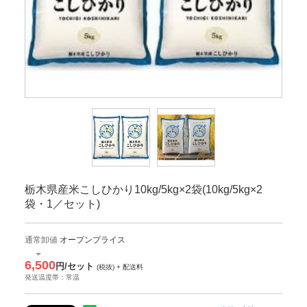
栃木県産米こしひかり10kg/5kg×2袋(10kg/5kg×2
袋・1／セット)
通常卸値
オープンプライス
6,500
円/セット
(税抜) + 配送料
発送温度帯：常温