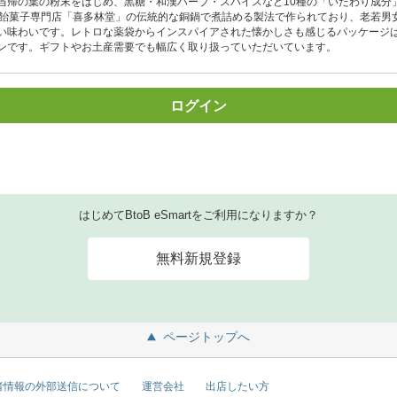
当帰の葉の粉末をはじめ、黒糖・和漢ハーブ・スパイスなど10種の「いたわり成分
の飴菓子専門店「喜多林堂」の伝統的な銅鍋で煮詰める製法で作られており、老若男
い味わいです。レトロな薬袋からインスパイアされた懐かしさも感じるパッケージ
ンです。ギフトやお土産需要でも幅広く取り扱っていただいています。
ログイン
はじめてBtoB eSmartをご利用になりますか？
無料新規登録
ページトップへ
者情報の外部送信について
運営会社
出店したい方