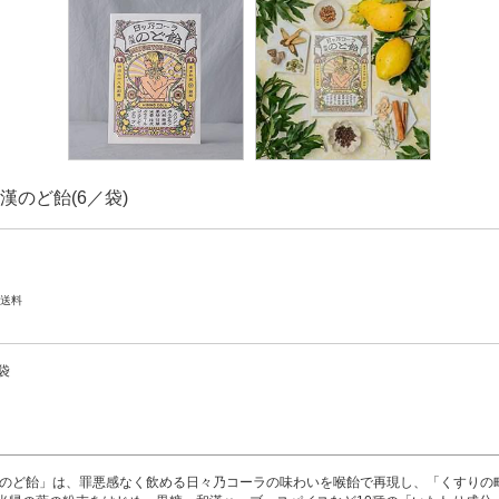
漢のど飴(6／袋)
配送料
袋
漢のど飴」は、罪悪感なく飲める日々乃コーラの味わいを喉飴で再現し、「くすりの