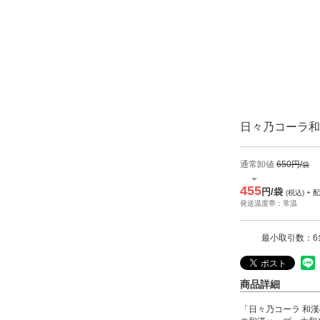
日々乃コーラ和
通常卸値
650円/
袋
455
円/袋
(税込) + 
発送温度帯：常温
最小取引数：6
商品詳細
「日々乃コーラ 和