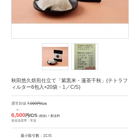
秋田悠久焙煎仕立て「紫黒米・蓮茶千秋」(テトラフ
ィルター6包入×20袋・1／C/S)
通常卸値
7,000円/
C/S
6,500
円/C/S
(税抜) + 配送料
発送温度帯：常温
最小取引数：1C/S