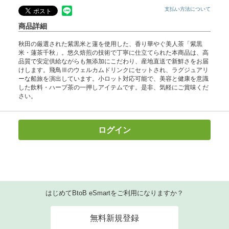
支払い方法について
商品詳細
秋田の厳選された紫黒米と蓮を使用した、香り華やぐ美人茶「紫黒
米・蓮茶千秋」。悠久焙煎の技術で丁寧に仕立てられた本商品は、高
品質で安定供給ながらも無添加にこだわり、産地直送で新鮮さをお届
けします。飛鳥Ⅲのウェルカムドリンクにセットされ、ラグジュアリ
ーな船旅を演出しています。小ロット対応可能で、美容と健康を意識
した飲料・ハーブ茶の一押しアイテムです。是非、気軽にご賞味くだ
さい。
ログイン
はじめてBtoB eSmartをご利用になりますか？
無料新規登録