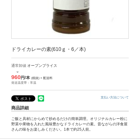
ドライカレーの素(610ｇ・6／本)
通常卸値
オープンプライス
960
円/本
(税抜) + 配送料
発送温度帯：常温
支払い方法について
商品詳細
ご飯と具材にからめて炒めるだけの簡単調理。オリジナルカレー粉に
野菜や果物を入れた風味豊かなドライカレーの素。昔ながらの洋食屋
さんの味をお楽しみください。1本で約25人前。