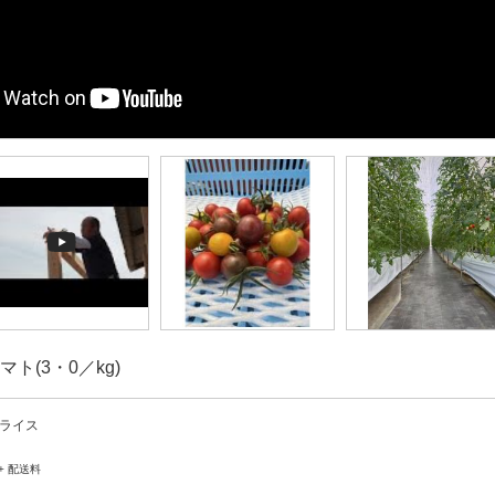
ト(3・0／kg)
ライス
 + 配送料