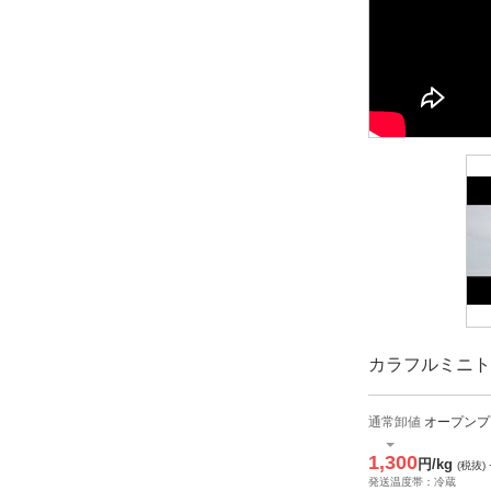
カラフルミニトマ
通常卸値
オープンプ
1,300
円/kg
(税抜)
発送温度帯：冷蔵