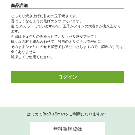
商品詳細
じっくり焼き上げた甘めの玉子焼きです。
香ばしくなるように焦げめをつけています。
縦に1/5カットしていますので、玉子がメインの太巻きが出来上がり
ます。
今回はキュウリのみを入れて、サッパリ感がアップ！
様々な具材を組み合わせて、独自のオリジナル巻寿司に！
そのままシャリにのせる状態でお送りいたしますので、調理の手間は
全くありません。
解凍してご使用ください。
ログイン
はじめてBtoB eSmartをご利用になりますか？
無料新規登録