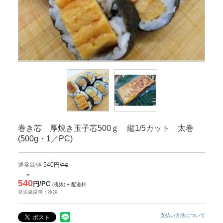
巻き芯 厚焼き玉子芯500ｇ 縦1/5カット 太巻
(500g・1／PC)
通常卸値
540円/
PC
540
円/PC
(税抜) + 配送料
発送温度帯：冷凍
支払い方法について