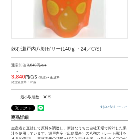
飲む瀬戸内八朔ゼリー(140ｇ・24／C/S)
通常卸値
3,840円/
C/S
3,840
円/C/S
(税抜) + 配送料
発送温度帯：常温
最小取引数：3C/S
支払い方法について
商品詳細
生産者と直結して原料を調達し、新鮮なうちに自社工場で搾汁した果
汁を使用しています。瀬戸内産（広島県産）の八朔ストレート果汁を
４５％使用し、素材本来の甘酸っぱさと香りを残した飲むタイプのゼ