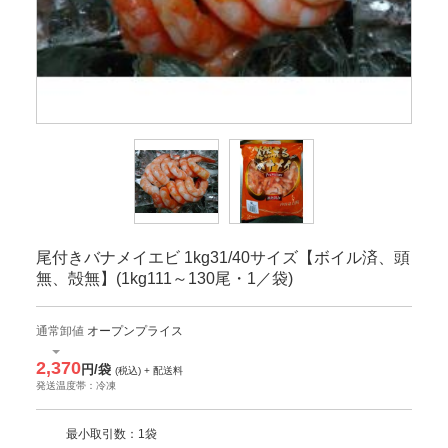
尾付きバナメイエビ 1kg31/40サイズ【ボイル済、頭
無、殻無】(1kg111～130尾・1／袋)
通常卸値
オープンプライス
2,370
円/袋
(税込) + 配送料
発送温度帯：冷凍
最小取引数：1袋