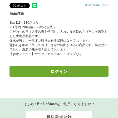
支払い方法について
商品詳細
1kg 111～130尾入り
＜1尾約8cm前後＞＜約7g前後＞
こだわりのラオス産の塩を使用し、きれいな色目のえびだけを選別を
した生食用商品です。
保水が無く、一尾ずつ取り出せる状態になっております。
背わたを細めに取っており、海老の湾曲がゆるい商品です。塩が効い
ており、海老の味を引き出しております。
【参考メニュー】サラダ、カクテルシュリンプなど
ログイン
はじめてBtoB eSmartをご利用になりますか？
無料新規登録