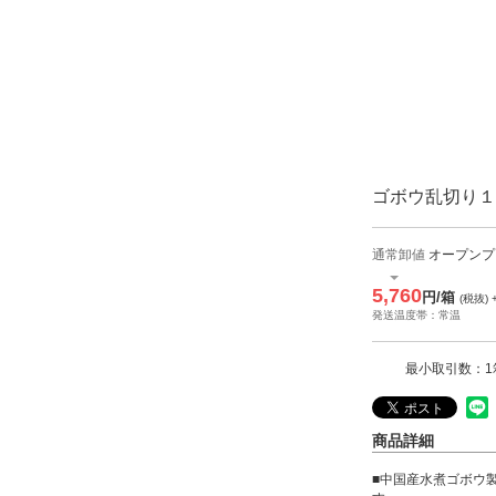
ゴボウ乱切り１ｋ
通常卸値
オープンプ
5,760
円/箱
(税抜)
発送温度帯：常温
最小取引数：1
商品詳細
■中国産水煮ゴボウ