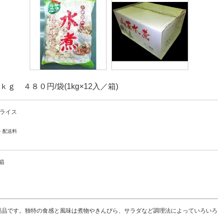
ｇ ４８０円/袋(1kg×12入／箱)
ライス
 + 配送料
箱
製品です。独特の食感と風味は煮物やきんぴら、サラダなど調理法によっていろいろ