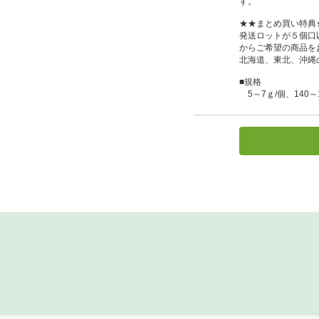
す。
★★まとめ買い特典
発送ロットが５個口
からご希望の商品を
北海道、東北、沖縄
■規格
5～7ｇ/個、140～