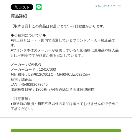
支払い方法について
商品詳細
【取寄せ品】この商品はお届けまで5～7日程度かかります。
◆◇種別について◇◆
■純正品とは・・・国内で流通しているブランドメーカー純正品で
す。
■プリンタ本体のメーカーが提供しているため価格は汎用品や輸入品
と比べ割高ですが品質が最も安定しています。
メーカー：CANON
メーカーコード：1241C003
対応機種：LBP612C/611C・MF634Cdw/632Cdw
種別：純正品
JAN：4549292073645
印刷枚数目安：1300枚（A4普通紙に片面連続印刷時）
『注意事項』
●運送時の破損・初期不良以外の返品は承っておりませんので予めご
了承ください。