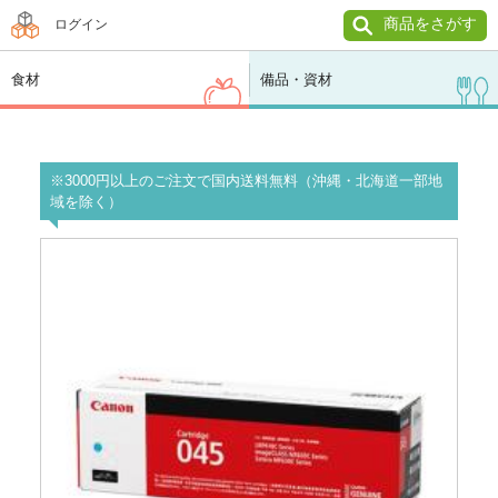
商品をさがす
ログイン
食材
備品・資材
※3000円以上のご注文で国内送料無料（沖縄・北海道一部地
域を除く）