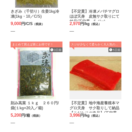
きざみ（千切り）生姜1kg冷
【不定貫】冷凍メバチマグロ
凍(1kg・10／C/S)
ほぼ天身 皮無サク取りにて
納品(不定貫・5／kg)
9,000
2,970
円/C/S
円/kg
（税抜）
（税込）
まとめて買えば更にお得です！
スジが少なくて柔らかく大人気の本マグロ天身！
3日前
5日前
刻み高菜 １ｋｇ ２６０円/
【不定貫】地中海産養殖本マ
袋(１kg×20入／箱)
グロ天身 サク取りして納品
【こだわりの逸品】(不定貫・
5,200
3,996
円/箱
円/kg
（税抜）
（税込）
5／kg)