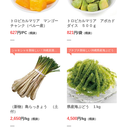
トロピカルマリア マンゴー
トロピカルマリア アボカド
チャンク（ペルー産）
ダイス ５００ｇ
627
821
円/PC
円/袋
（税抜）
（税抜）
シャキシャキ美味しい！沖縄居酒屋の定番
プチプチ美味しい沖縄県産海ぶどう
（新物）島らっきょう （土
県産海ぶどう １kg
付）
2,650
4,500
円/kg
円/kg
（税抜）
（税抜）