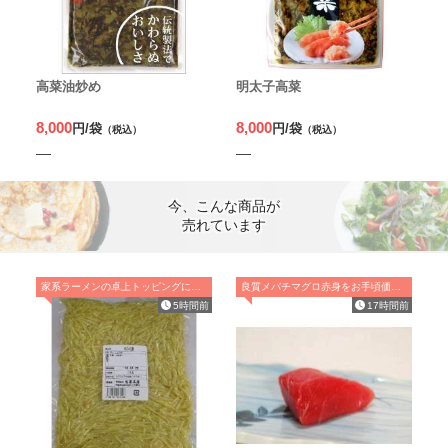
高菜油炒め
明太子高菜
8,000
8,000
円/袋
円/袋
（税込）
（税込）
今、こんな商品が
売れています
家系ラーメンの卓上トッピングに最適です
良質メバチマグロ赤身をお手頃価格でお届け！
5時間前
17時間前