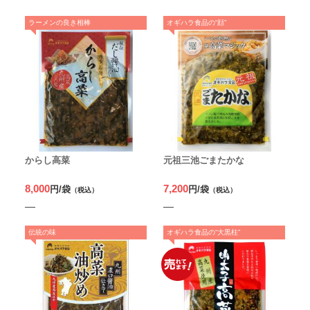
ラーメンの良き相棒
オギハラ食品の“顔”
からし高菜
元祖三池ごまたかな
8,000
7,200
円/袋
円/袋
（税込）
（税込）
伝統の味
オギハラ食品の“大黒柱”