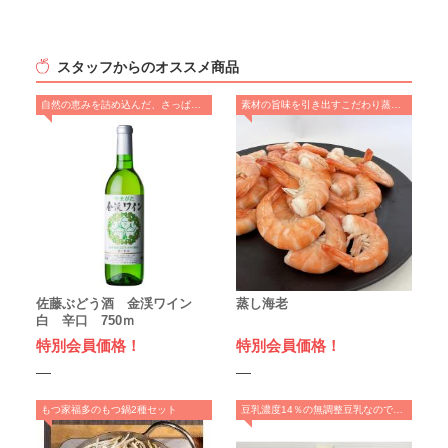
スタッフからのオススメ商品
自然の恵みを詰め込んだ、さっぱりとした辛口ワイン
素材の旨味を引き出すこだわり蒸し製法
佐藤ぶどう酒 金渓ワイン
蒸し海老
白 辛口 750ｍ
特別会員価格！
特別会員価格！
もつ家福多のもつ鍋2種セット
豆乳濃度14％の無調整豆乳なのでコクと旨味が味わえます！