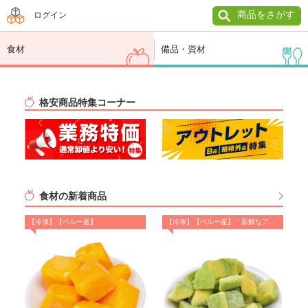
商品をさがす
ログイン
食材
備品・資材
格安商品特集コーナー
食材の新着商品
【冷凍】【ペルー産】
【冷凍】【ペルー産】「新鮮なアボカドをそのままダイス！」