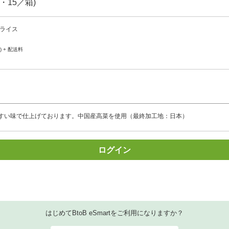
・15／箱)
ライス
) + 配送料
すい味で仕上げております。中国産高菜を使用（最終加工地：日本）
ログイン
はじめてBtoB eSmartをご利用になりますか？