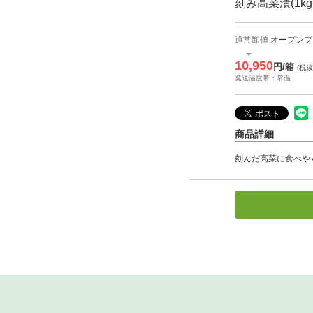
刻み高菜漬(1kg
通常卸値
オープンプ
10,950
円/箱
(税抜
発送温度帯：常温
商品詳細
刻んだ高菜に食べや